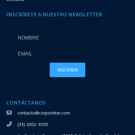
CONTÁCTANOS
contacto@corporinter.com
(33) 2002- 6555
Av. San Luis Gonzaga #5260 Col. Jardines de Guadalupe,
Zapopan, Jalisco México CP. 45030
Grupo Corporinter 2023. Todos los derechos reservados |
Aviso de
Privacidad