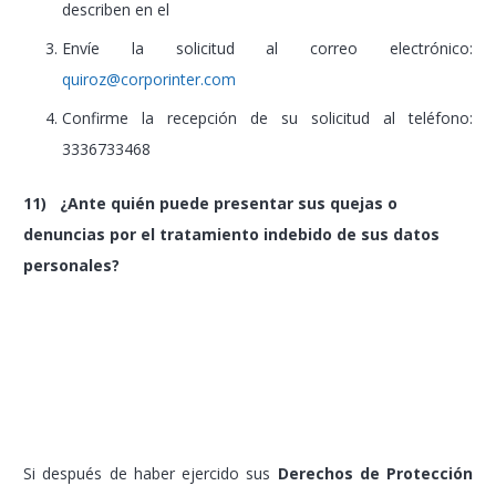
describen en el
Envíe la solicitud al correo electrónico:
quiroz@corporinter.com
Confirme la recepción de su solicitud al teléfono:
3336733468
11) ¿Ante quién puede presentar sus quejas o
denuncias por el tratamiento indebido de sus datos
personales?
Si después de haber ejercido sus
Derechos de Protección
de Datos
ante
CORPORINTER SA DE CV
por medio de los
mecanismos establecidos en este
Aviso de Privacidad
,
considera que su derecho de protección de datos personales
ha sido lesionado por alguna conducta u omisión de nuestra
parte; o cuenta con evidencia de que en el tratamiento de sus