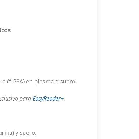
icos
re (f-PSA) en plasma o suero.
exclusivo para
EasyReader+
.
rina) y suero.