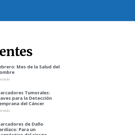
entes
ebrero: Mes de la Salud del
ombre
er más
arcadores Tumorales:
laves para la Detección
emprana del Cáncer
er más
arcadores de Daño
ardíaco: Para un
iagnóstico del riesgo