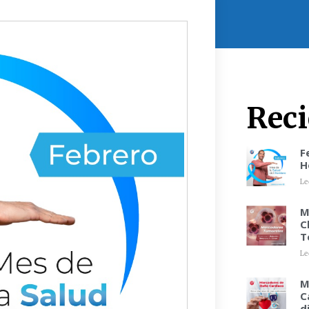
Reci
F
H
Le
M
C
T
Le
M
C
d