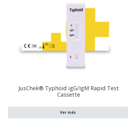
JusChek® Typhoid igG/IgM Rapid Test
Cassette
Ver más